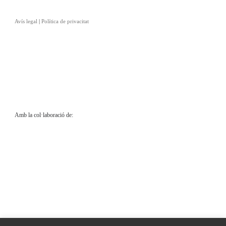
Avís legal
|
Política de privacitat
Amb la col·laboració de: