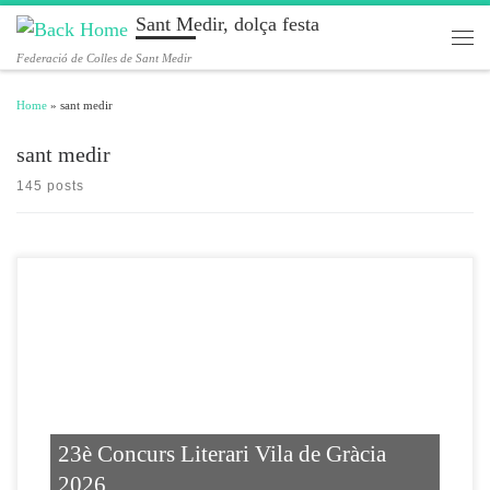
Sant Medir, dolça festa
Skip to content
Men
Federació de Colles de Sant Medir
Home
»
sant medir
sant medir
145 posts
23è Concurs Literari Vila de Gràcia
2026