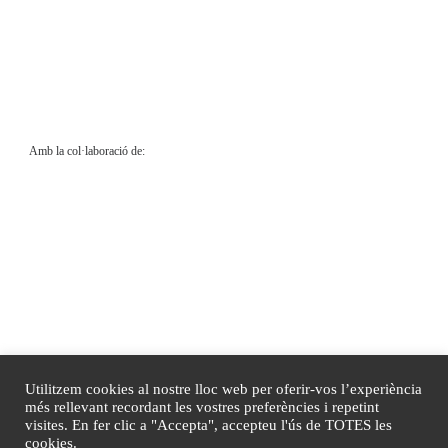
Amb la col·laboració de:
Utilitzem cookies al nostre lloc web per oferir-vos l’experiència
més rellevant recordant les vostres preferències i repetint
visites. En fer clic a "Accepta", accepteu l'ús de TOTES les
cookies.