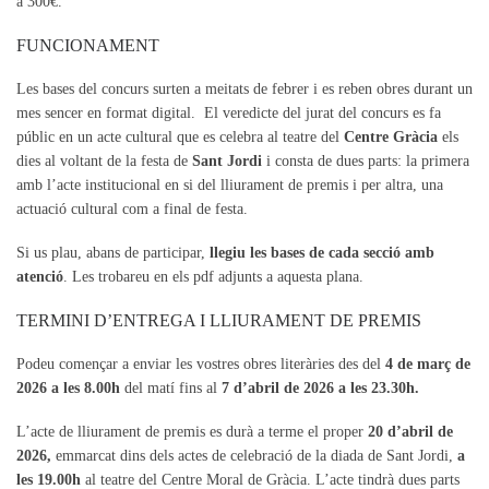
a 300€.
FUNCIONAMENT
Les bases del concurs surten a meitats de febrer i es reben obres durant un
mes sencer en format digital. El veredicte del jurat del concurs es fa
públic en un acte cultural que es celebra al teatre del
Centre Gràcia
els
dies al voltant de la festa de
Sant Jordi
i consta de dues parts: la primera
amb l’acte institucional en si del lliurament de premis i per altra, una
actuació cultural com a final de festa.
Si us plau, abans de participar,
llegiu les bases de cada secció amb
atenció
. Les trobareu en els pdf adjunts a aquesta plana.
TERMINI D’ENTREGA I LLIURAMENT DE PREMIS
Podeu començar a enviar les vostres obres literàries des del
4 de març de
2026 a les 8.00h
del matí fins al
7 d’abril de 2026 a les 23.30h.
L’acte de lliurament de premis es durà a terme el proper
20 d’abril de
2026,
emmarcat dins dels actes de celebració de la diada de Sant Jordi,
a
les 19.00h
al teatre del Centre Moral de Gràcia. L’acte tindrà dues parts