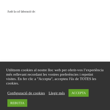
Amb la col·laboració de:
Utilitzem cookies al nostre lloc web per oferir-vos l’experiència
més rellevant recordant les vostres preferències i repetint
visites. En fer clic a "Accepta", accepteu l'ús de TOTES les
cookies.
© 2020
Sant Medir, dolça festa
–
Tots els drets reservats
Configuració de cookies
Llegir més
ACCEPTA
Disseny de
Mireia Sans
REBUTJA