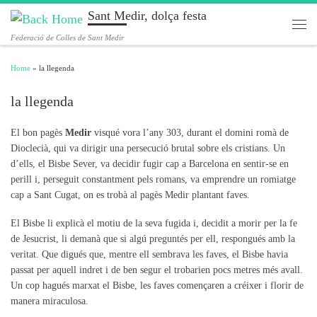
Sant Medir, dolça festa
Skip to content
Men
Federació de Colles de Sant Medir
Home
»
la llegenda
la llegenda
El bon pagès
Medir
visqué vora l’any 303, durant el domini romà de
Dioclecià, qui va dirigir una persecució brutal sobre els cristians. Un
d’ells, el Bisbe Sever, va decidir fugir cap a Barcelona en sentir-se en
perill i, perseguit constantment pels romans, va emprendre un romiatge
cap a Sant Cugat, on es trobà al pagès Medir plantant faves.
El Bisbe li explicà el motiu de la seva fugida i, decidit a morir per la fe
de Jesucrist, li demanà que si algú preguntés per ell, respongués amb la
veritat. Que digués que, mentre ell sembrava les faves, el Bisbe havia
passat per aquell indret i de ben segur el trobarien pocs metres més avall.
Un cop hagués marxat el Bisbe, les faves començaren a créixer i florir de
manera miraculosa.