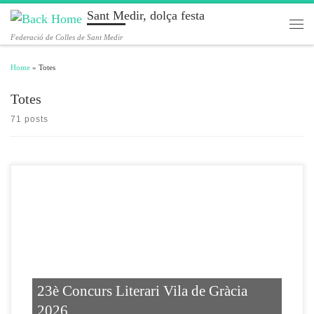
Sant Medir, dolça festa
Skip to content
Men
Federació de Colles de Sant Medir
Home
»
Totes
Totes
71 posts
23è Concurs Literari Vila de Gràcia
2026