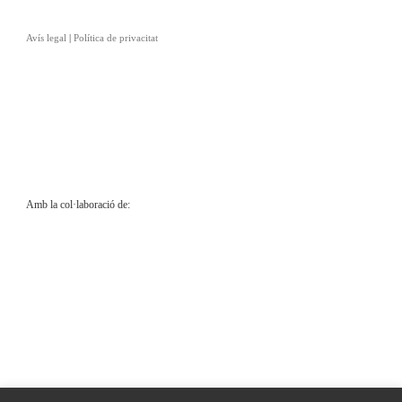
Avís legal
|
Política de privacitat
Amb la col·laboració de: