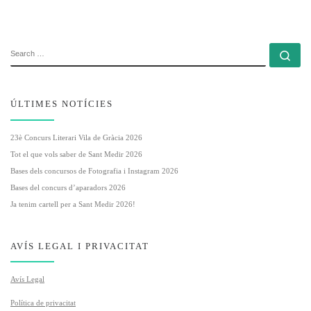
SEARCH
Se
ÚLTIMES NOTÍCIES
23è Concurs Literari Vila de Gràcia 2026
Tot el que vols saber de Sant Medir 2026
Bases dels concursos de Fotografia i Instagram 2026
Bases del concurs d’aparadors 2026
Ja tenim cartell per a Sant Medir 2026!
AVÍS LEGAL I PRIVACITAT
Avís Legal
Política de privacitat