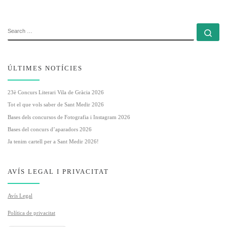
SEARCH
Se
ÚLTIMES NOTÍCIES
23è Concurs Literari Vila de Gràcia 2026
Tot el que vols saber de Sant Medir 2026
Bases dels concursos de Fotografia i Instagram 2026
Bases del concurs d’aparadors 2026
Ja tenim cartell per a Sant Medir 2026!
AVÍS LEGAL I PRIVACITAT
Avís Legal
Política de privacitat