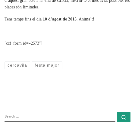
d’aquest gran acte a la Vila de Gràcia, inscriu-te el més aviat possible, les
places són limitades.
Tens temps fins el dia
10 d’agost de 2015
. Anima’t!
[ccf_form id=»2573″]
cercavila
festa major
SEARCH
Se