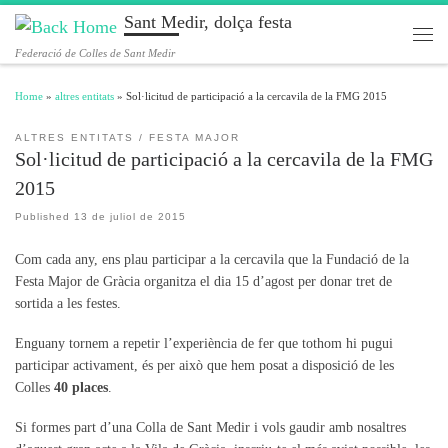
Sant Medir, dolça festa
Skip to content
Men
Federació de Colles de Sant Medir
Home
»
altres entitats
»
Sol·licitud de participació a la cercavila de la FMG 2015
ALTRES ENTITATS
FESTA MAJOR
Sol·licitud de participació a la cercavila de la FMG
2015
Published
13 de juliol de 2015
Com cada any, ens plau participar a la cercavila que la Fundació de la
Festa Major de Gràcia organitza el dia 15 d’agost per donar tret de
sortida a les festes.
Enguany tornem a repetir l’experiència de fer que tothom hi pugui
participar activament, és per això que hem posat a disposició de les
Colles
40 places
.
Si formes part d’una Colla de Sant Medir i vols gaudir amb nosaltres