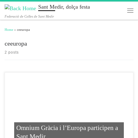
Sant Medir, dolça festa
Skip to content
Men
Federació de Colles de Sant Medir
Home
»
ceeuropa
ceeuropa
2 posts
Omnium Gràcia i l’Europa participen a
Sant Medir