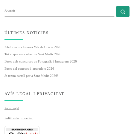
SEARCH
Se
ÚLTIMES NOTÍCIES
23è Concurs Literari Vila de Gràcia 2026
Tot el que vols saber de Sant Medir 2026
Bases dels concursos de Fotografia i Instagram 2026
Bases del concurs d’aparadors 2026
Ja tenim cartell per a Sant Medir 2026!
AVÍS LEGAL I PRIVACITAT
Avís Legal
Política de privacitat