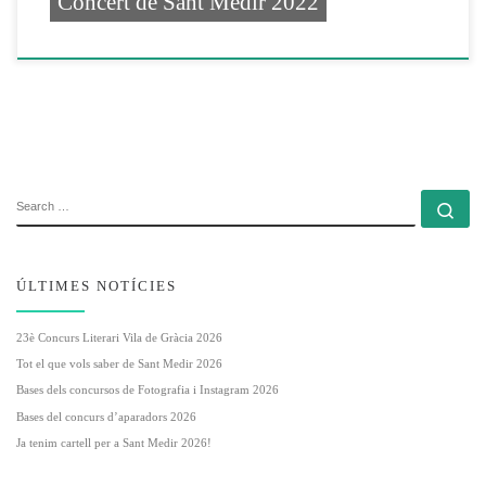
Concert de Sant Medir 2022
SEARCH
Se
ÚLTIMES NOTÍCIES
23è Concurs Literari Vila de Gràcia 2026
Tot el que vols saber de Sant Medir 2026
Bases dels concursos de Fotografia i Instagram 2026
Bases del concurs d’aparadors 2026
Ja tenim cartell per a Sant Medir 2026!