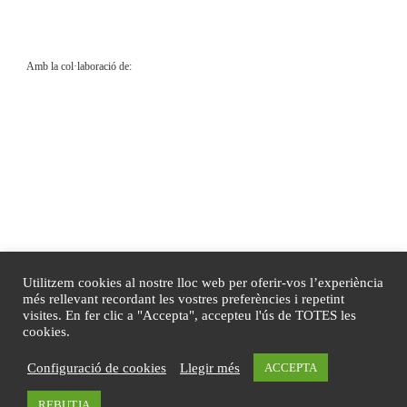
Amb la col·laboració de:
Utilitzem cookies al nostre lloc web per oferir-vos l’experiència
més rellevant recordant les vostres preferències i repetint
visites. En fer clic a "Accepta", accepteu l'ús de TOTES les
cookies.
© 2020
Sant Medir, dolça festa
–
Tots els drets reservats
Configuració de cookies
Llegir més
ACCEPTA
Disseny de
Mireia Sans
REBUTJA