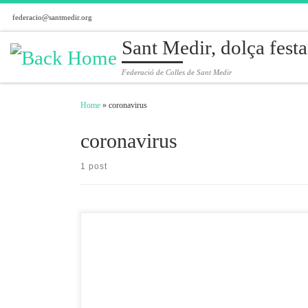
federacio@santmedir.org
Skip to content
Sant Medir, dolça festa
Federació de Colles de Sant Medir
Home
»
coronavirus
coronavirus
1 post