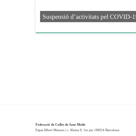
Suspensió d’activitats pel COVID-1
Federació de Colles de Sant Medir
Espai Albert Musons | c. Alzina 9, 1er pis | 08024 Barcelona