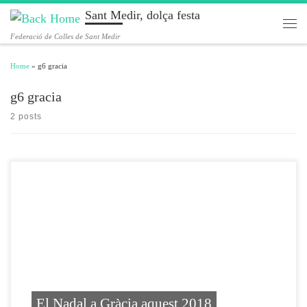
Sant Medir, dolça festa
Skip to content
Men
Federació de Colles de Sant Medir
Home
»
g6 gracia
g6 gracia
2 posts
El Nadal a Gràcia aquest 2018