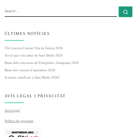
SEARCH
Se
ÚLTIMES NOTÍCIES
23è Concurs Literari Vila de Gràcia 2026
Tot el que vols saber de Sant Medir 2026
Bases dels concursos de Fotografia i Instagram 2026
Bases del concurs d’aparadors 2026
Ja tenim cartell per a Sant Medir 2026!
AVÍS LEGAL I PRIVACITAT
Avís Legal
Política de privacitat