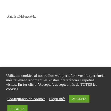
Amb la col·laboració de:
Utilitzem cookies al nostre lloc web per oferir-vos l’experiència
més rellevant recordant les vostres preferències i repetint
visites. En fer clic a "Accepta", accepteu l'ús de TOTES les
cookies.
© 2020
Sant Medir, dolça festa
–
Tots els drets reservats
Configuració de cookies
Llegir més
ACCEPTA
Disseny de
Mireia Sans
REBUTJA