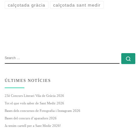
calçotada gràcia
calçotada sant medir
SEARCH
Se
ÚLTIMES NOTÍCIES
23è Concurs Literari Vila de Gràcia 2026
Tot el que vols saber de Sant Medir 2026
Bases dels concursos de Fotografia i Instagram 2026
Bases del concurs d’aparadors 2026
Ja tenim cartell per a Sant Medir 2026!