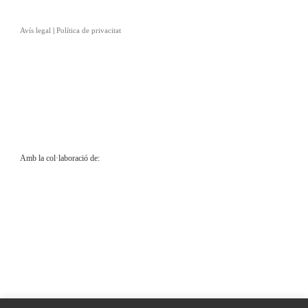
Avís legal
|
Política de privacitat
Amb la col·laboració de: