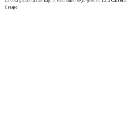
La obra ganadora fue, bajo el seudónimo «
Nyanyu
«, de
Laia Carrera
Crespo
.