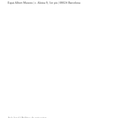
Espai Albert Musons | c. Alzina 9, 1er pis | 08024 Barcelona
Avís legal
|
Política de privacitat