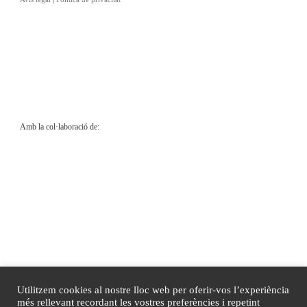
Amb la col·laboració de:
Utilitzem cookies al nostre lloc web per oferir-vos l’experiència
més rellevant recordant les vostres preferències i repetint