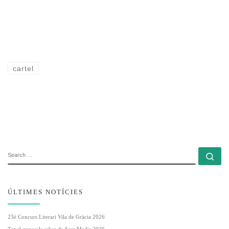
cartel
SEARCH
Se
ÚLTIMES NOTÍCIES
23è Concurs Literari Vila de Gràcia 2026
Tot el que vols saber de Sant Medir 2026