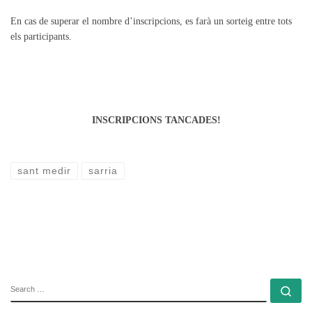
En cas de superar el nombre d’inscripcions, es farà un sorteig entre tots
els participants.
INSCRIPCIONS TANCADES!
sant medir
sarria
SEARCH
Se