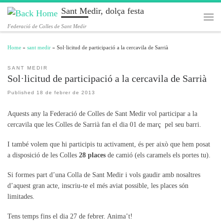
Sant Medir, dolça festa
Skip to content
Men
Federació de Colles de Sant Medir
Home
»
sant medir
»
Sol·licitud de participació a la cercavila de Sarrià
SANT MEDIR
Sol·licitud de participació a la cercavila de Sarrià
Published
18 de febrer de 2013
Aquests any la Federació de Colles de Sant Medir vol participar a la
cercavila que les Colles de Sarrià fan el dia 01 de març pel seu barri.
I també volem que hi participis tu activament, és per això que hem posat
a disposició de les Colles
28 places
de camió (els caramels els portes tu).
Si formes part d’una Colla de Sant Medir i vols gaudir amb nosaltres
d’aquest gran acte, inscriu-te el més aviat possible, les places són
limitades.
Tens temps fins el dia 27 de febrer. Anima’t!