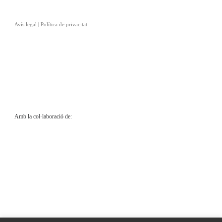
Avís legal
|
Política de privacitat
Amb la col·laboració de: