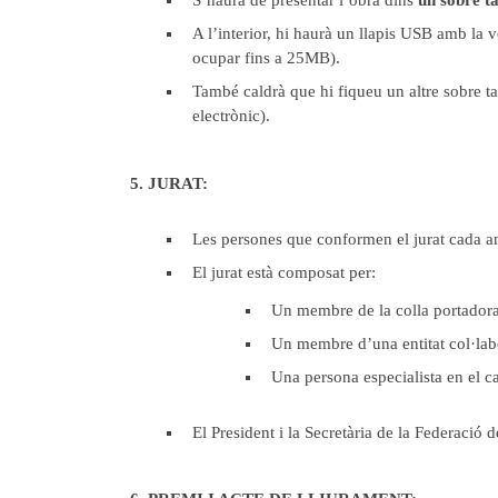
S’haurà de presentar l’obra dins
un sobre ta
A l’interior, hi haurà un llapis USB amb la 
ocupar fins a 25MB).
També caldrà que hi fiqueu un altre sobre ta
electrònic).
5. JURAT:
Les persones que conformen el jurat cada an
El jurat està composat per:
Un membre de la colla portadora 
Un membre d’una entitat col·la
Una persona especialista en el c
El President i la Secretària de la Federació 