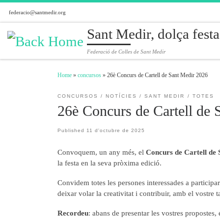
federacio@santmedir.org
Skip to content
Sant Medir, dolça festa
Federació de Colles de Sant Medir
Home
»
concursos
»
26è Concurs de Cartell de Sant Medir 2026
CONCURSOS
NOTÍCIES
SANT MEDIR
TOTES
26è Concurs de Cartell de 
Published
11 d'octubre de 2025
Convoquem, un any més, el
Concurs de Cartell de 
la festa en la seva pròxima edició.
Convidem totes les persones interessades a participar
deixar volar la creativitat i contribuir, amb el vostre
Recordeu
: abans de presentar les vostres propostes,