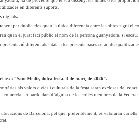
uanyadora, ha de preveure que el seu disseny, les mides o les proporcion
tilitzades en diferents suports.
 digitals.
enent per duplicades quan la única diferència entre les obres sigui el co
aran quan el jurat faci públic el nom de la persona guanyadora, si escau.
presentació diferent als citats a les presents bases seran desqualificades
el text:
“Sant Medir, dolça festa. 3 de març de 2026”.
ntràries als valors cívics i culturals de la festa seran excloses del concu
 comercials o particulars d’alguna de les colles membres de la Federac
s ubicacions de Barcelona, pel que, preferiblement, es valoraran cartells
ret.