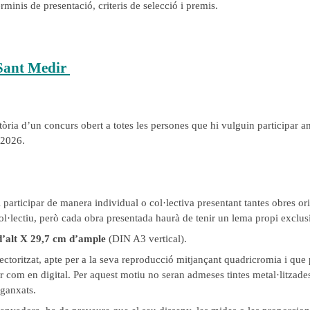
erminis de presentació, criteris de selecció i premis.
 Sant Medir
òria d’un concurs obert a totes les persones que hi vulguin participar a
 2026.
 participar de manera individual o col·lectiva presentant tantes obres or
ol·lectiu, però cada obra presentada haurà de tenir un lema propi exclus
d’alt X 29,7 cm d’ample
(DIN A3 vertical).
vectoritzat, apte per a la seva reproducció mitjançant quadricromia i que
r com en digital. Per aquest motiu no seran admeses tintes metal·litzade
nganxats.