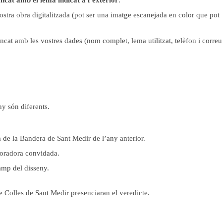
ncat amb el lema indicat a l’exterior
.
vostra obra digitalitzada (pot ser una imatge escanejada en color que pot
ncat amb les vostres dades (nom complet, lema utilitzat, telèfon i correu
y són diferents.
de la Bandera de Sant Medir de l’any anterior.
boradora convidada.
amp del disseny.
de Colles de Sant Medir presenciaran el veredicte.