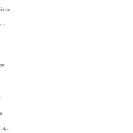
rés de
ts:
zat.
a
ts
nal, a