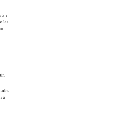
ts i
e les
om
ir,
tades
i a