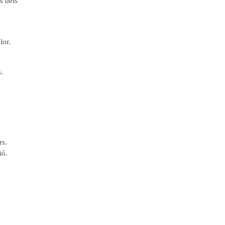
s dels
lor.
.
rs.
ió.