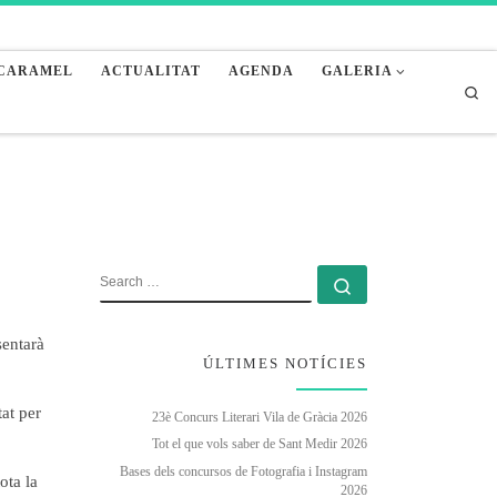
 CARAMEL
ACTUALITAT
AGENDA
GALERIA
Sea
SEARCH
Search …
sentarà
ÚLTIMES NOTÍCIES
tat per
23è Concurs Literari Vila de Gràcia 2026
Tot el que vols saber de Sant Medir 2026
Bases dels concursos de Fotografia i Instagram
ota la
2026