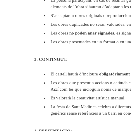
La persona participant, en cas de resultar g
elements de l’obra s’hauran d’adaptar a les u
S’acceptaran obres originals o reproduccions
Les obres duplicades no seran valorades, ent
Les obres
no poden anar signades
, es sign
Les obres presentades en un format o en una 
3. CONTINGUT:
El cartell haurà d’incloure
obligatòriament
Les obres que presentin accions o actituds co
Així com les que incloguin noms de marques
Es valorarà la creativitat artística manual.
La festa de Sant Medir es celebra a diferent
genèrics sense referències a un barri en conc
4. PRESENTACIÓ: