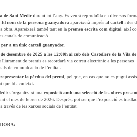
sta de Sant Medir
durant tot l’any. Es veurà reproduïda en diversos forma
.
El nom de la persona guanyadora
apareixerà imprès
al cartell
i des d
e la obra. Apareixerà també tant en la
premsa escrita com digital
, així c
sos canals de comunicació.
)
per a un únic cartell guanyador
.
 de desembre de 2025 a les 12:00h al cub dels Castellers de la Vila de
 lliurament de premis es recordarà via correu electrònic a les persones
anals de comunicació de l’entitat.
t representar la pèrdua del premi,
pel que, en cas que no es pugui assist
t que hi acudeixi.
Medir s’organitzarà una
exposició amb una selecció de les obres presen
ant el mes de febrer de 2026. Després, pot ser que l’exposició es trasllad
 través de les xarxes socials de l’entitat.
ADORA: