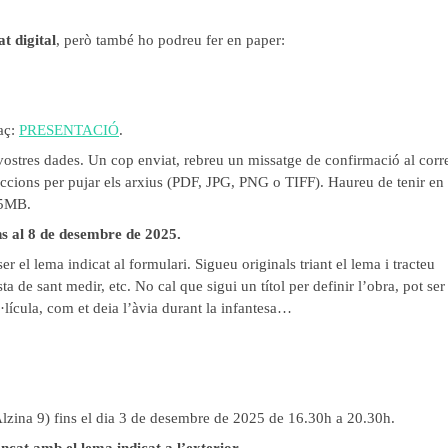
t digital
, però també ho podreu fer en paper:
laç:
PRESENTACIÓ
.
ostres dades. Un cop enviat, rebreu un missatge de confirmació al corr
uccions per pujar els arxius (PDF, JPG, PNG o TIFF). Haureu de tenir en
25MB.
ins al 8 de desembre de 2025.
r el lema indicat al formulari. Sigueu originals triant el lema i tracteu
a de sant medir, etc. No cal que sigui un títol per definir l’obra, pot ser
·lícula, com et deia l’àvia durant la infantesa…
Alzina 9) fins el dia 3 de desembre de 2025 de 16.30h a 20.30h.