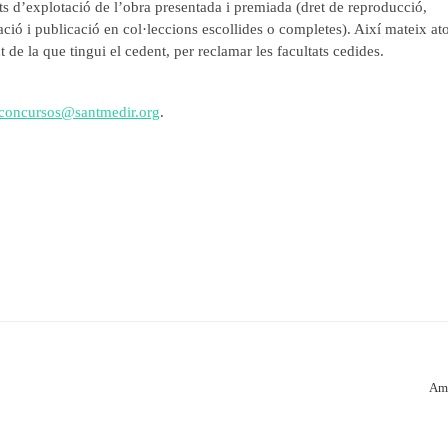
ts d’explotació de l’obra presentada i premiada (dret de reproducció,
ció i publicació en col·leccions escollides o completes). Així mateix at
de la que tingui el cedent, per reclamar les facultats cedides.
concursos@santmedir.org
.
Amb