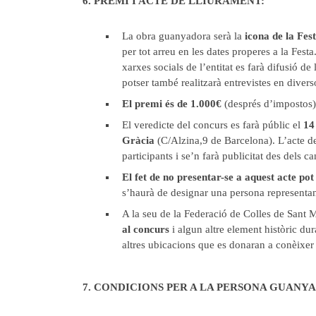
6. PREMI I ACTE DE LLIURAMENT:
La obra guanyadora serà la
icona de la Fe
per tot arreu en les dates properes a la Festa
xarxes socials de l’entitat es farà difusió d
potser també realitzarà entrevistes en diver
El premi és de 1.000€
(després d’impostos
El veredicte del concurs es farà públic el
14
Gràcia
(C/Alzina,9 de Barcelona). L’acte de
participants i se’n farà publicitat des dels c
El fet de no presentar-se a aquest acte po
s’haurà de designar una persona representan
A la seu de la Federació de Colles de Sant 
al concurs
i algun altre element històric dur
altres ubicacions que es donaran a conèixer a
7. CONDICIONS PER A LA PERSONA GUANY