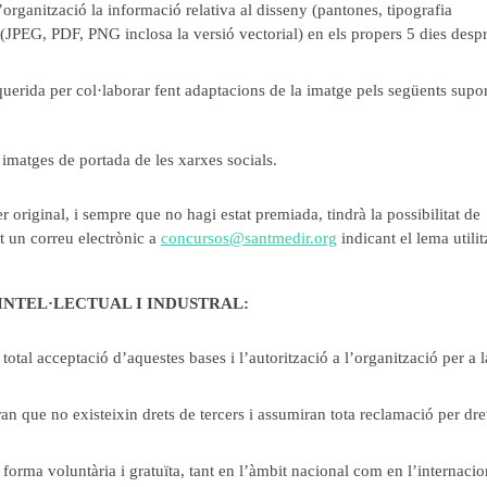
rganització la informació relativa al disseny (pantones, tipografia
(JPEG, PDF, PNG inclosa la versió vectorial) en els propers 5 dies desp
uerida per col·laborar fent adaptacions de la imatge pels següents supor
i imatges de portada de les xarxes socials.
 original, i sempre que no hagi estat premiada, tindrà la possibilitat de
t un correu electrònic a
concursos@santmedir.org
indicant el lema utilit
 INTEL·LECTUAL I INDUSTRAL:
total acceptació d’aquestes bases i l’autorització a l’organització per a l
an que no existeixin drets de tercers i assumiran tota reclamació per dre
rma voluntària i gratuïta, tant en l’àmbit nacional com en l’internacio