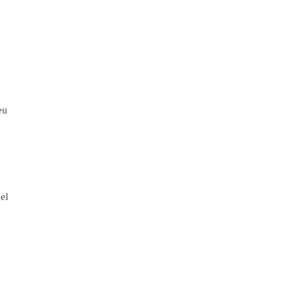
eu
 el