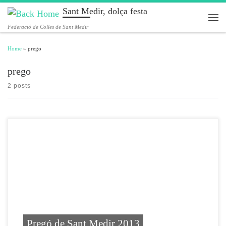
Sant Medir, dolça festa
Skip to content
Men
Federació de Colles de Sant Medir
Home
»
prego
prego
2 posts
Pregó de Sant Medir 2013