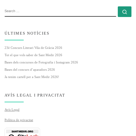
SEARCH
Se
ÚLTIMES NOTÍCIES
23è Concurs Literari Vila de Gràcia 2026
Tot el que vols saber de Sant Medir 2026
Bases dels concursos de Fotografia i Instagram 2026
Bases del concurs d’aparadors 2026
Ja tenim cartell per a Sant Medir 2026!
AVÍS LEGAL I PRIVACITAT
Avís Legal
Política de privacitat