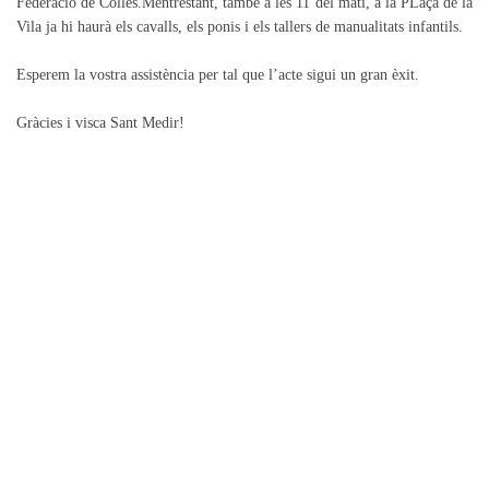
Federació de Colles.Mentrestant, també a les 11 del matí, a la PLaça de la
Vila ja hi haurà els cavalls, els ponis i els tallers de manualitats infantils.
Esperem la vostra assistència per tal que l’acte sigui un gran èxit.
Gràcies i visca Sant Medir!