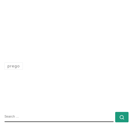
prego
SEARCH
Se