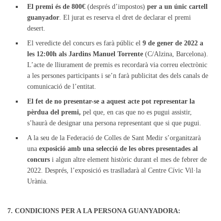
El premi és de 800€
(després d’impostos)
per a un únic cartell
guanyador
. El jurat es reserva el dret de declarar el premi
desert.
El veredicte del concurs es farà públic el
9 de gener de 2022 a
les 12:00h als Jardins Manuel Torrente
(C/Alzina, Barcelona).
L’acte de lliurament de premis es recordarà via correu electrònic
a les persones participants i se’n farà publicitat des dels canals de
comunicació de l’entitat.
El fet de no presentar-se a aquest acte pot representar la
pèrdua del premi,
pel que, en cas que no es pugui assistir,
s’haurà de designar una persona representant que si que pugui.
A la seu de la Federació de Colles de Sant Medir s’organitzarà
una
exposició amb una selecció de les obres presentades al
concurs
i algun altre element històric durant el mes de febrer de
2022. Després, l’exposició es traslladarà al Centre Cívic Vil·la
Urània.
7. CONDICIONS PER A LA PERSONA GUANYADORA: