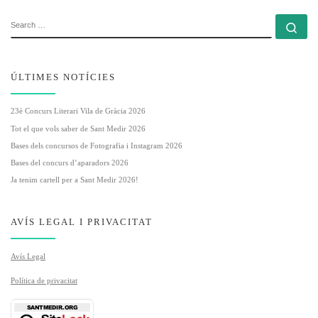
SEARCH
Se
ÚLTIMES NOTÍCIES
23è Concurs Literari Vila de Gràcia 2026
Tot el que vols saber de Sant Medir 2026
Bases dels concursos de Fotografia i Instagram 2026
Bases del concurs d’aparadors 2026
Ja tenim cartell per a Sant Medir 2026!
AVÍS LEGAL I PRIVACITAT
Avís Legal
Política de privacitat