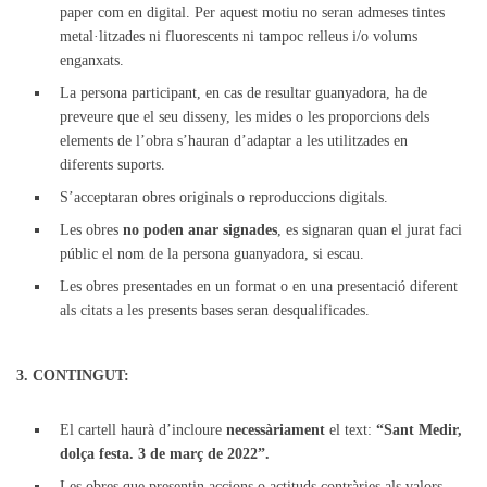
paper com en digital. Per aquest motiu no seran admeses tintes
metal·litzades ni fluorescents ni tampoc relleus i/o volums
enganxats.
La persona participant, en cas de resultar guanyadora, ha de
preveure que el seu disseny, les mides o les proporcions dels
elements de l’obra s’hauran d’adaptar a les utilitzades en
diferents suports.
S’acceptaran obres originals o reproduccions digitals.
Les obres
no poden anar signades
, es signaran quan el jurat faci
públic el nom de la persona guanyadora, si escau.
Les obres presentades en un format o en una presentació diferent
als citats a les presents bases seran desqualificades.
3. CONTINGUT:
El cartell haurà d’incloure
necessàriament
el text:
“Sant Medir,
dolça festa. 3 de març de 2022”.
Les obres que presentin accions o actituds contràries als valors