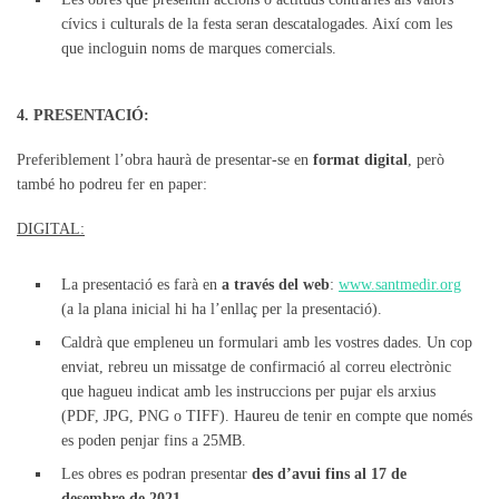
cívics i culturals de la festa seran descatalogades. Així com les
que incloguin noms de marques comercials.
4. PRESENTACIÓ:
Preferiblement l’obra haurà de presentar-se en
format digital
, però
també ho podreu fer en paper:
DIGITAL:
La presentació es farà en
a través del web
:
www.santmedir.org
(a la plana inicial hi ha l’enllaç per la presentació).
Caldrà que empleneu un formulari amb les vostres dades. Un cop
enviat, rebreu un missatge de confirmació al correu electrònic
que hagueu indicat amb les instruccions per pujar els arxius
(PDF, JPG, PNG o TIFF). Haureu de tenir en compte que només
es poden penjar fins a 25MB.
Les obres es podran presentar
des d’avui fins al 17 de
desembre de 2021.