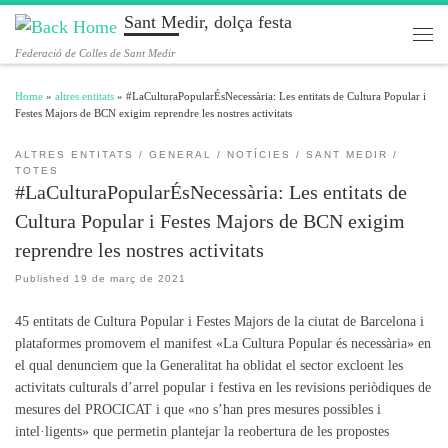
Sant Medir, dolça festa
Skip to content
Men
Federació de Colles de Sant Medir
Home
»
altres entitats
»
#LaCulturaPopularÉsNecessària: Les entitats de Cultura Popular i
Festes Majors de BCN exigim reprendre les nostres activitats
ALTRES ENTITATS
GENERAL
NOTÍCIES
SANT MEDIR
TOTES
#LaCulturaPopularÉsNecessària: Les entitats de
Cultura Popular i Festes Majors de BCN exigim
reprendre les nostres activitats
Published
19 de març de 2021
45 entitats de Cultura Popular i Festes Majors de la ciutat de Barcelona i
plataformes promovem el manifest «La Cultura Popular és necessària» en
el qual denunciem que la Generalitat ha oblidat el sector excloent les
activitats culturals d’arrel popular i festiva en les revisions periòdiques de
mesures del PROCICAT i que «no s’han pres mesures possibles i
intel·ligents» que permetin plantejar la reobertura de les propostes