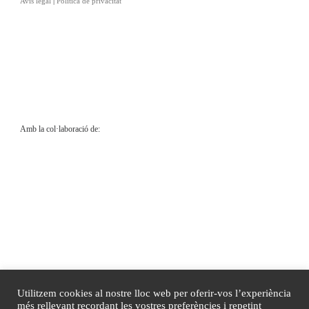
Avís legal
|
Política de privacitat
Amb la col·laboració de:
Utilitzem cookies al nostre lloc web per oferir-vos l’experiència
més rellevant recordant les vostres preferències i repetint