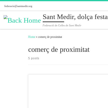
federacio@santmedir.org
Skip to content
Sant Medir, dolça festa
Federació de Colles de Sant Medir
Home
»
comerç de proximitat
comerç de proximitat
5 posts