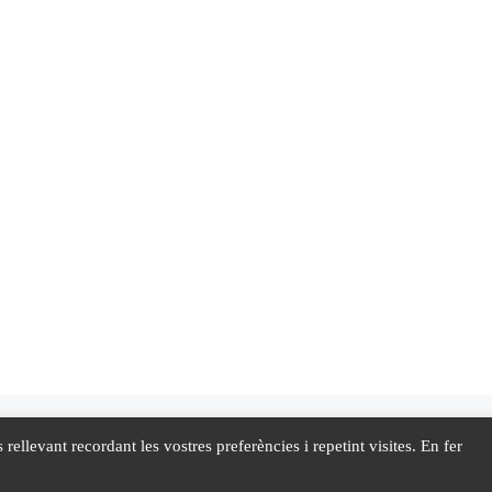
rellevant recordant les vostres preferències i repetint visites. En fer