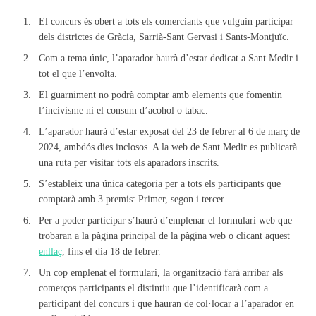
El concurs és obert a tots els comerciants que vulguin participar
dels districtes de Gràcia, Sarrià-Sant Gervasi i Sants-Montjuïc.
Com a tema únic, l’aparador haurà d’estar dedicat a Sant Medir i
tot el que l’envolta.
El guarniment no podrà comptar amb elements que fomentin
l’incivisme ni el consum d’acohol o tabac.
L’aparador haurà d’estar exposat del 23 de febrer al 6 de març de
2024, ambdós dies inclosos. A la web de Sant Medir es publicarà
una ruta per visitar tots els aparadors inscrits.
S’estableix una única categoria per a tots els participants que
comptarà amb 3 premis: Primer, segon i tercer.
Per a poder participar s’haurà d’emplenar el formulari web que
trobaran a la pàgina principal de la pàgina web o clicant aquest
enllaç
, fins el dia 18 de febrer.
Un cop emplenat el formulari, la organització farà arribar als
comerços participants el distintiu que l’identificarà com a
participant del concurs i que hauran de col·locar a l’aparador en