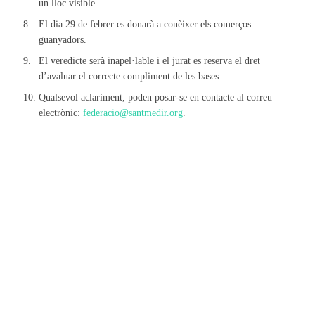
un lloc visible.
El dia 29 de febrer es donarà a conèixer els comerços
guanyadors.
El veredicte serà inapel·lable i el jurat es reserva el dret
d’avaluar el correcte compliment de les bases.
Qualsevol aclariment, poden posar-se en contacte al correu
electrònic:
federacio@santmedir.org
.