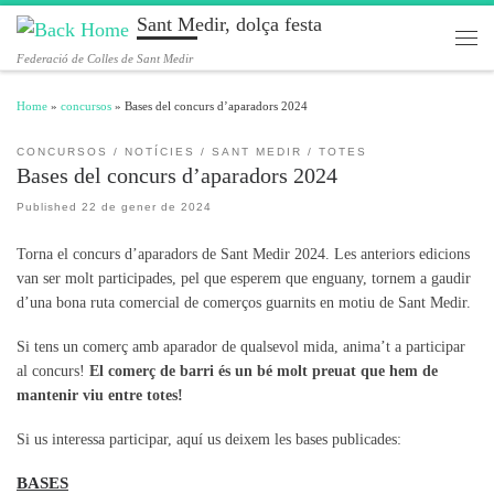
Sant Medir, dolça festa
Skip to content
Men
Federació de Colles de Sant Medir
Home
»
concursos
»
Bases del concurs d’aparadors 2024
CONCURSOS
NOTÍCIES
SANT MEDIR
TOTES
Bases del concurs d’aparadors 2024
Published
22 de gener de 2024
Torna el concurs d’aparadors de Sant Medir 2024. Les anteriors edicions
van ser molt participades, pel que esperem que enguany, tornem a gaudir
d’una bona ruta comercial de comerços guarnits en motiu de Sant Medir.
Si tens un comerç amb aparador de qualsevol mida, anima’t a participar
al concurs!
El comerç de barri és un bé molt preuat que hem de
mantenir viu entre totes!
Si us interessa participar, aquí us deixem les bases publicades:
BASES