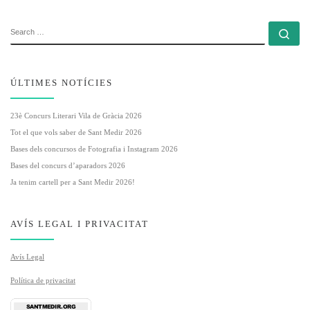
SEARCH
Se
ÚLTIMES NOTÍCIES
23è Concurs Literari Vila de Gràcia 2026
Tot el que vols saber de Sant Medir 2026
Bases dels concursos de Fotografia i Instagram 2026
Bases del concurs d’aparadors 2026
Ja tenim cartell per a Sant Medir 2026!
AVÍS LEGAL I PRIVACITAT
Avís Legal
Política de privacitat